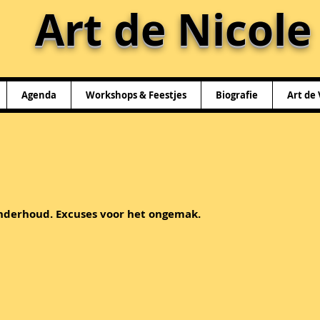
Art de Nicole
Agenda
Workshops & Feestjes
Biografie
Art de 
nderhoud. Excuses voor het ongemak.